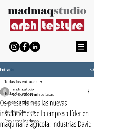
Entrada
Todas las entradas
madmaqstudio
Todas las entradas
20 sept 2021
1 min de lectura
Os presentamos las nuevas
Actividad Madmaq
instalaciones de la empresa líder en
Noticias Madmaq
Proyectos Madmaq
maquinaria agrícola: Industrias David