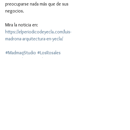
preocuparse nada más que de sus 
negocios.
Mira la noticia en: 
https://elperiodicodeyecla.com/luis-
madrona-arquitectura-en-yecla/
#MadmaqStudio
#LosRosales
#LuisMadrona
#Karibian
Ver todo
Entradas recientes