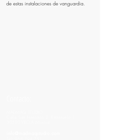
de estas instalaciones de vanguardia.
Contacto:
MADMAQ STUDIO
Calle San Francisco 2, Entresuelo 1
30510 YECLA (Murcia)
info@madmaqstudio.com
Tel:
968 794 751